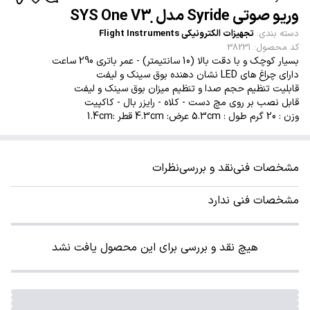
وریو صوتی Syride مدل ̣SYS One V3
دسته بندی
:
تجهیزات الکترونیکی Flight Instruments
کد محصول
:
38231
بسیار کوچک و با دقت بالا (10 سانتیمتر) - عمر باتری 290 ساعت
دارای چراغ های LED نشان دهنده بوق سینک و لیفت
قابلیت تنظیم حجم صدا و تنظیم میزان بوق سینک و لیفت
قابل نصب بر روی مچ دست - کلاه - رایزر بال - کاکپیت
وزن : 20 گرم طول : 5.3cm عرض: 4.3cm قطر :1.4cm
مشخصات فنی
نقد و بررسی
نظرات
مشخصات فنی ندارد
هیچ نقد و بررسی برای این محصول یافت نشد