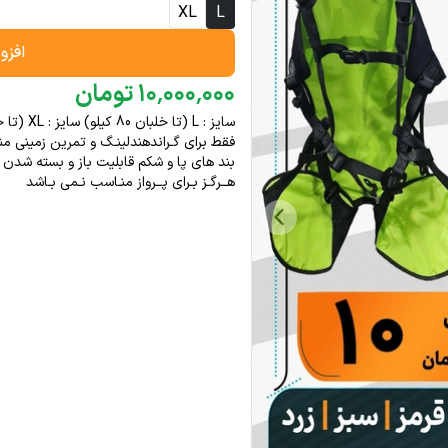
XL
L
افزو
۰۰۰
٬
۰۰۰
٬
۱۰
تومان
سایز : L (تا خلبان 80 کیلو) سایز : XL (تا خلبان 100کیلو) | رنگ : مطابق تصویر | وزن : 1.500 کیلو گرم
فقط برای گـراندهندلینـگ و تمرین زمینی
بند های پا و شکم قابلیت باز و بسته شدن د
هــرگـز بـرای پــرواز منـاسب نـمی بـاشد