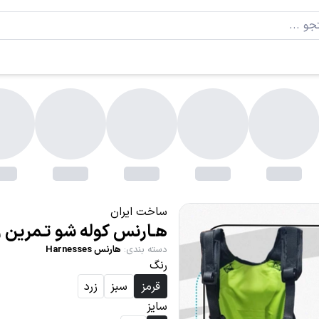
ساخت ایران
هـارنس کوله شو تـمرین ز
دسته بندی
:
هارنس Harnesses
رنگ
قرمز
سبز
زرد
سایز