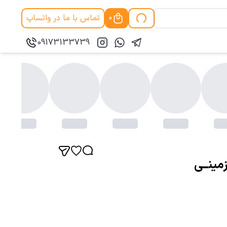
تماس با ما در واتساپ
0
09173133739
مینــی