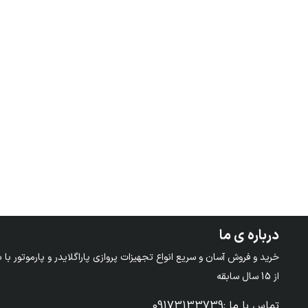
درباره ی ما
از 15 سال سابقه
تماس با ما
:
09173133739